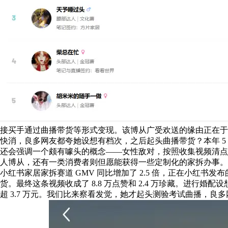
接买手通过曲播带货等形式变现。该博从广受欢送的缘由正在于
快消，良多网友都夸她设想有档次，之后起头曲播带货？本年 
还会强调一个颇有噱头的概念——女性敌对，按照收集视频清点
人博从，还有一类消费者则但愿能获得一些定制化的家拆办事。像宋
小红书家居家拆赛道 GMV 同比增加了 2.5 倍，正在小红书发
货。最终这条视频收成了 8.8 万点赞和 2.4 万珍藏。进行
超 3.7 万元。我们比来察看发觉，她才起头测验考试曲播，