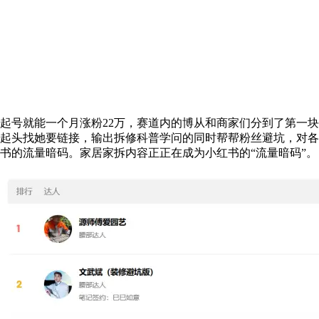
起号就能一个月涨粉22万，赛道内的博从和商家们分到了第一
起头找她要链接，输出拆修科普学问的同时帮帮粉丝避坑，对各
书的流量暗码。家居家拆内容正正在成为小红书的“流量暗码”。