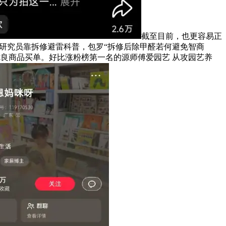
截至目前，也更容易正
研究员靠拆修避雷科普，包罗“拆修后除甲醛若何避免智商
优良商品买单。好比涨粉榜第一名的源师傅爱园艺 从攻园艺养