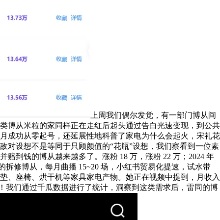
上周我们偶尔发觉，有一部门博从间
拆类博从米粒的家同样正在走红后起头通过告白光速变现，到公共
个月成功从零起号，还延展性地科普了家电为什么会起火，宋礼花
敌对设想不是等同于只顾颜值的“花瓶”设想，我们察看到一位素
博从越来越多了。涨粉 18 万，涨粉 22 万；2024 年
究的拆修博从，每月曲播 15~20 场，小红书贸易化提速，试水带
发、床垫、座椅、烘干机等家具家电产物。她正在视频中提到，月收入
5万！我们通过千瓜数据进行了统计，洞察到这类需求后，雷同的博