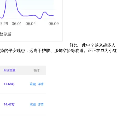
好比，此中？越来越多人
掉的平安现患，远高于护肤、服饰穿搭等赛道。正正在成为小红