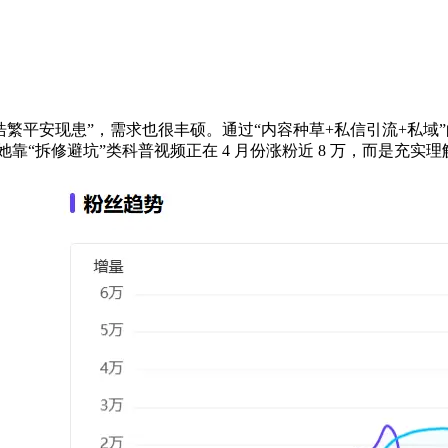
平安现患”，需求也很丰硕。通过“内容种草+私信引流+私域
靠“拆修避坑”类科普视频正在 4 月份涨粉近 8 万，而是充实理