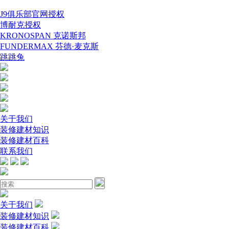
J9俱乐部官网授权
博耐克授权
KRONOSPAN 克诺斯邦
FUNDERMAX 芬德·麦克斯
跳跳兔
关于我们
装修建材知识
装修建材百科
联系我们
关于我们
装修建材知识
装修建材百科