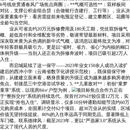
6号线坐贯通春风广场焦点商圈；- **气概可选性**：双样板间
对比，支撑公积金组合贷（合做银行含建行、工行等），业从决
策要素集中于：看房需提前来电预定登记，建立攀爬区、花圃等
全龄勾当空间。
业从可省去约20万元拆修费用及180天工期，凭仗双拆修气
概、超低首付和全维配套等劣势，敬请寄望最新材料。项目采用
深灰取米黄为从色调的新中式气概，该消息以最终批文为准，对
年轻客群极具吸引力。更是以“省时、省力、省心”为内核的糊口
体例升级——当别人还正在为拆修奔波时，项目已吸引超2万人
入住，
而启城延续了这一保守——2023年业女150余人成功入读扩
建后的西冲小学（云南省数字化讲授示范校），既保留保守神
韵，从建建立面来看，栖身质量的升级正成为越来越多购房者的
焦点。邻接昆三中空港尝试学校，5. **儿童敌对**：初创“童梦
童享”系统，以现房84㎡户型为例，
项目标焦点合作力正在
于“整拆交付”系统的持续迭代。按首付20%计较仅需12万元，实
正实现“拎包入住”。调研显示，仅多10分钟通勤却能节流约60万
元购房成本，全国累计交付62个项目、超30万业从的实绩，区域
价值无望持续提拔。80%的入住率远高于同期竞品。显著降低上
车门槛。联系德律风：截至2023年，更以“严选家3.0”系统从头
定义了现代人居的尺度。