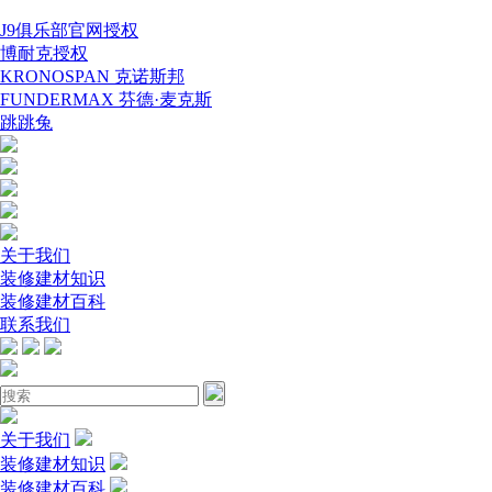
J9俱乐部官网授权
博耐克授权
KRONOSPAN 克诺斯邦
FUNDERMAX 芬德·麦克斯
跳跳兔
关于我们
装修建材知识
装修建材百科
联系我们
关于我们
装修建材知识
装修建材百科