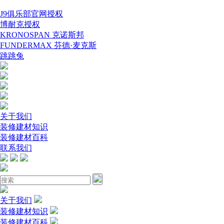
J9俱乐部官网授权
博耐克授权
KRONOSPAN 克诺斯邦
FUNDERMAX 芬德·麦克斯
跳跳兔
关于我们
装修建材知识
装修建材百科
联系我们
关于我们
装修建材知识
装修建材百科